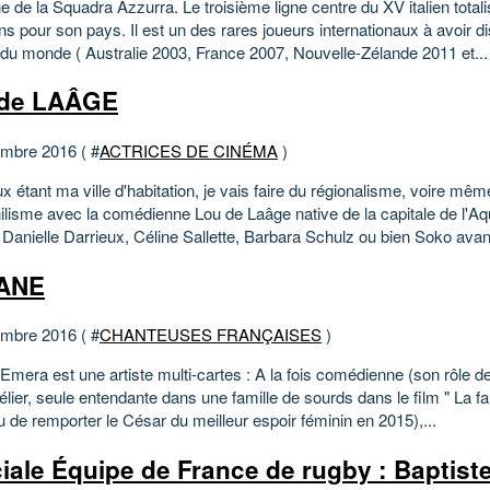
e de la Squadra Azzurra. Le troisième ligne centre du XV italien total
ns pour son pays. Il est un des rares joueurs internationaux à avoir d
du monde ( Australie 2003, France 2007, Nouvelle-Zélande 2011 et...
 de LAÂGE
mbre 2016 ( #
ACTRICES DE CINÉMA
)
 étant ma ville d'habitation, je vais faire du régionalisme, voire mêm
lisme avec la comédienne Lou de Laâge native de la capitale de l'Aqui
anielle Darrieux, Céline Sallette, Barbara Schulz ou bien Soko avant 
ANE
mbre 2016 ( #
CHANTEUSES FRANÇAISES
)
mera est une artiste multi-cartes : A la fois comédienne (son rôle de 
lier, seule entendante dans une famille de sourds dans le film " La fam
lu de remporter le César du meilleur espoir féminin en 2015),...
iale Équipe de France de rugby : Baptist