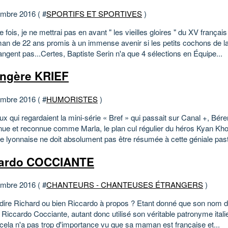
mbre 2016 ( #
SPORTIFS ET SPORTIVES
)
 fois, je ne mettrai pas en avant " les vieilles gloires " du XV frança
n de 22 ans promis à un immense avenir si les petits cochons de la
ngent pas...Certes, Baptiste Serin n'a que 4 sélections en Équipe...
ngère KRIEF
mbre 2016 ( #
HUMORISTES
)
x qui regardaient la mini-série « Bref » qui passait sur Canal +, Bére
nue et reconnue comme Marla, le plan cul régulier du héros Kyan Kho
 lyonnaise ne doit absolument pas être résumée à cette géniale pastil
cardo COCCIANTE
mbre 2016 ( #
CHANTEURS - CHANTEUSES ÉTRANGERS
)
 dire Richard ou bien Riccardo à propos ? Etant donné que son nom 
 Riccardo Cocciante, autant donc utilisé son véritable patronyme italie
 cela n'a pas trop d'importance vu que sa maman est française et...