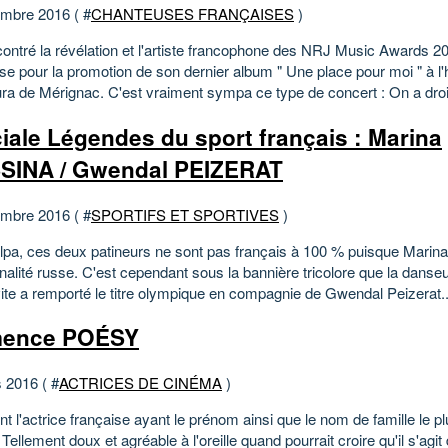
mbre 2016 ( #
CHANTEUSES FRANÇAISES
)
contré la révélation et l'artiste francophone des NRJ Music Awards 20
e pour la promotion de son dernier album " Une place pour moi " à l'h
ura de Mérignac. C'est vraiment sympa ce type de concert : On a droit
iale Légendes du sport français : Marina
SINA / Gwendal PEIZERAT
mbre 2016 ( #
SPORTIFS ET SPORTIVES
)
pa, ces deux patineurs ne sont pas français à 100 % puisque Marina
nalité russe. C'est cependant sous la bannière tricolore que la danse
te a remporté le titre olympique en compagnie de Gwendal Peizerat..
mence POÉSY
 2016 ( #
ACTRICES DE CINÉMA
)
 l'actrice française ayant le prénom ainsi que le nom de famille le p
. Tellement doux et agréable à l'oreille quand pourrait croire qu'il s'agi