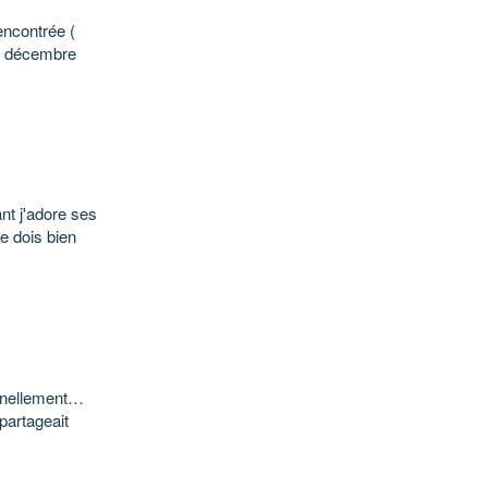
encontrée (
 16 décembre
nt j'adore ses
e dois bien
onnellement…
 partageait