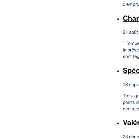
d'emprun
Char
21 août
" Tomber
la brêve
sont (é
Spéc
18 sept
Trois-q
points 
centre 
Valé
23 déce