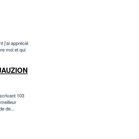
t j'ai apprécié
ère moi et qui
 JAUZION
scrivant 103
meilleur
e de...