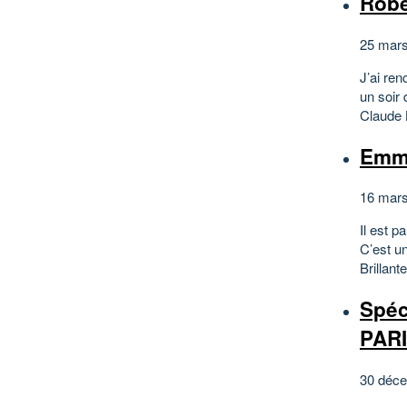
Robe
25 mars
J’ai re
un soir
Claude 
Emm
16 mars
Il est p
C’est u
Brillant
Spéc
PAR
30 déce