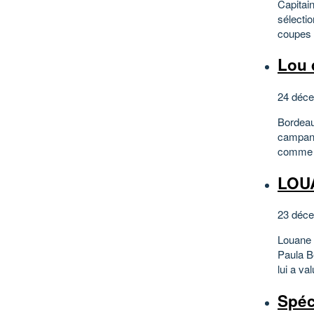
Capitain
sélectio
coupes 
Lou
24 déce
Bordeaux
campani
comme D
LOU
23 déce
Louane E
Paula Bé
lui a va
Spéc