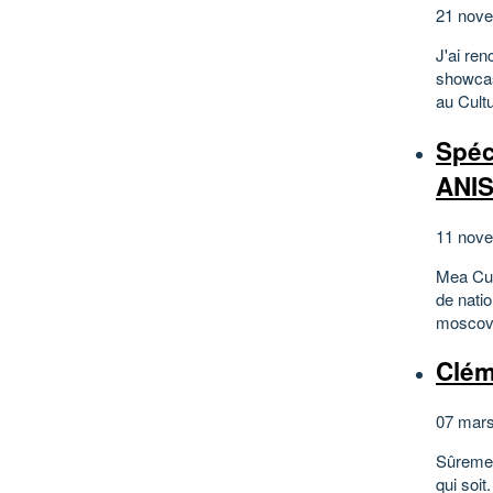
21 nove
J'ai ren
showcas
au Cult
Spéc
ANIS
11 nove
Mea Cul
de natio
moscovi
Clé
07 mars
Sûrement
qui soit