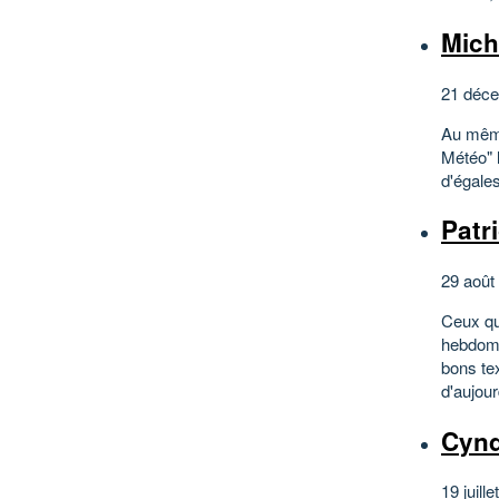
Mic
21 déce
Au même 
Météo" 
d'égales
Patr
29 août
Ceux qui
hebdoma
bons te
d'aujourd
Cyn
19 juille