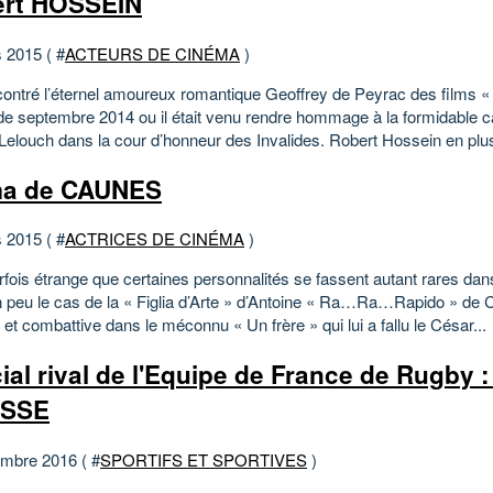
rt HOSSEIN
 2015 ( #
ACTEURS DE CINÉMA
)
ncontré l’éternel amoureux romantique Geoffrey de Peyrac des films «
 de septembre 2014 ou il était venu rendre hommage à la formidable c
Lelouch dans la cour d’honneur des Invalides. Robert Hossein en plus
a de CAUNES
 2015 ( #
ACTRICES DE CINÉMA
)
arfois étrange que certaines personnalités se fassent autant rares da
n peu le cas de la « Figlia d’Arte » d’Antoine « Ra…Ra…Rapido » de 
e et combattive dans le méconnu « Un frère » qui lui a fallu le César...
ial rival de l'Equipe de France de Rugby :
ISSE
mbre 2016 ( #
SPORTIFS ET SPORTIVES
)