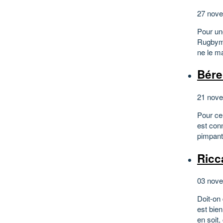
27 nove
Pour une
Rugbyma
ne le ma
Bére
21 nove
Pour ceu
est con
pimpante
Ric
03 nove
Doit-on
est bien
en soit,