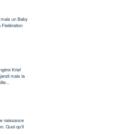
is mais un Baby
 Fédération
ngère Krief
jandi mais la
le...
de naissance
n. Quoi qu'il