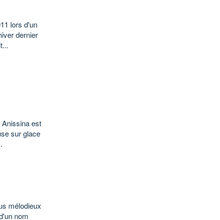
11 lors d'un
iver dernier
...
 Anissina est
use sur glace
.
lus mélodieux
t d'un nom