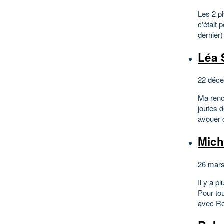
Les 2 ph
c'était 
dernier)
Léa
22 déce
Ma renco
joutes d
avouer q
Mic
26 mars
Il y a 
Pour tou
avec Rol