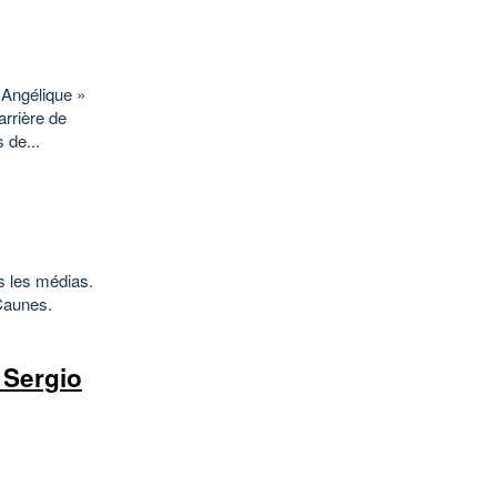
 Angélique »
arrière de
 de...
ns les médias.
Caunes.
 Sergio