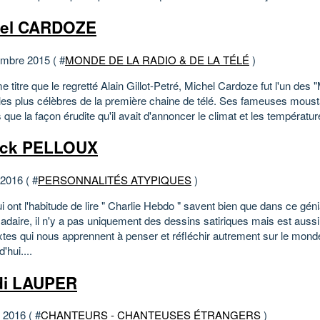
hel CARDOZE
mbre 2015 ( #
MONDE DE LA RADIO & DE LA TÉLÉ
)
titre que le regretté Alain Gillot-Petré, Michel Cardoze fut l'un des 
les plus célèbres de la première chaine de télé. Ses fameuses moust
 que la façon érudite qu'il avait d'annoncer le climat et les températur
ick PELLOUX
 2016 ( #
PERSONNALITÉS ATYPIQUES
)
 ont l'habitude de lire " Charlie Hebdo " savent bien que dans ce géni
daire, il n'y a pas uniquement des dessins satiriques mais est aussi
xtes qui nous apprennent à penser et réfléchir autrement sur le mond
'hui....
di LAUPER
t 2016 ( #
CHANTEURS - CHANTEUSES ÉTRANGERS
)