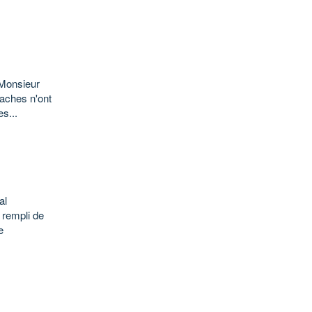
"Monsieur
aches n'ont
es...
al
 rempli de
e