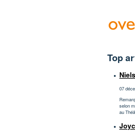
Top ar
Niel
07 déce
Remarqu
selon mo
au Théâ
Joy