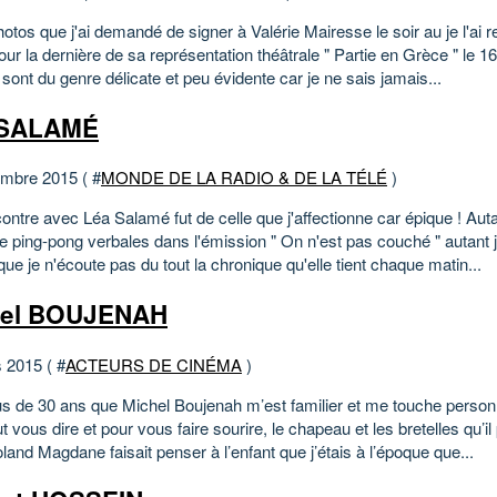
otos que j'ai demandé de signer à Valérie Mairesse le soir au je l'ai r
pour la dernière de sa représentation théâtrale " Partie en Grèce " le
 sont du genre délicate et peu évidente car je ne sais jamais...
 SALAMÉ
mbre 2015 ( #
MONDE DE LA RADIO & DE LA TÉLÉ
)
ntre avec Léa Salamé fut de celle que j'affectionne car épique ! Auta
e ping-pong verbales dans l'émission " On n'est pas couché " autant j
ue je n'écoute pas du tout la chronique qu'elle tient chaque matin...
hel BOUJENAH
 2015 ( #
ACTEURS DE CINÉMA
)
plus de 30 ans que Michel Boujenah m’est familier et me touche pers
t vous dire et pour vous faire sourire, le chapeau et les bretelles qu’il
and Magdane faisait penser à l’enfant que j’étais à l’époque que...