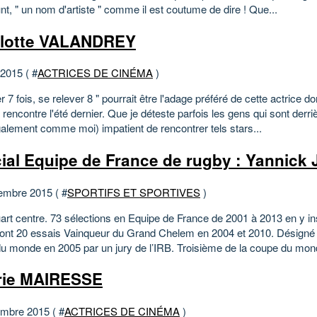
t, " un nom d'artiste " comme il est coutume de dire ! Que...
lotte VALANDREY
 2015 ( #
ACTRICES DE CINÉMA
)
 7 fois, se relever 8 " pourrait être l'adage préféré de cette actrice don
 rencontre l'été dernier. Que je déteste parfois les gens qui sont derri
galement comme moi) impatient de rencontrer tels stars...
ial Equipe de France de rugby : Yannick
embre 2015 ( #
SPORTIFS ET SPORTIVES
)
uart centre. 73 sélections en Equipe de France de 2001 à 2013 en y in
dont 20 essais Vainqueur du Grand Chelem en 2004 et 2010. Désigné 
du monde en 2005 par un jury de l’IRB. Troisième de la coupe du mond
rie MAIRESSE
mbre 2015 ( #
ACTRICES DE CINÉMA
)