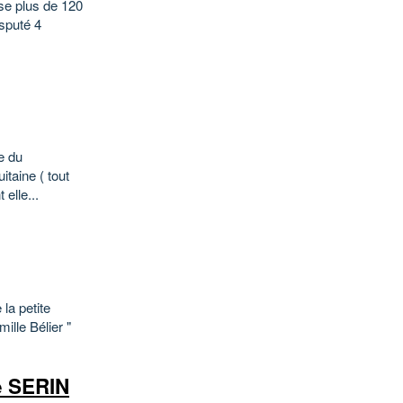
ise plus de 120
isputé 4
e du
taine ( tout
elle...
la petite
ille Bélier "
e SERIN