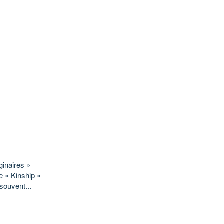
inaires »
e « Kinship »
souvent...