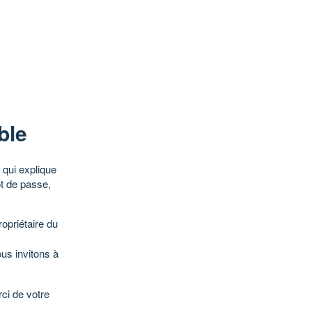
ble
qui explique
ot de passe,
opriétaire du
ous invitons à
ci de votre