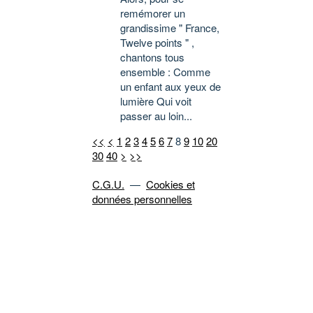
remémorer un
grandissime " France,
Twelve points " ,
chantons tous
ensemble : Comme
un enfant aux yeux de
lumière Qui voit
passer au loin...
<<
<
1
2
3
4
5
6
7
8
9
10
20
30
40
>
>>
C.G.U.
—
Cookies et
données personnelles