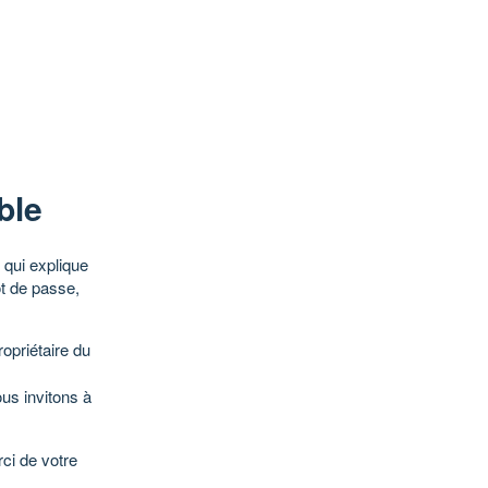
ble
qui explique
ot de passe,
opriétaire du
ous invitons à
ci de votre