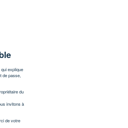
ble
qui explique
ot de passe,
opriétaire du
ous invitons à
ci de votre