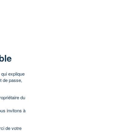
ble
qui explique
ot de passe,
opriétaire du
ous invitons à
ci de votre