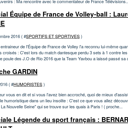
venirs : Ma rencontre avec le commentateur de France Télévisions..
ial Équipe de France de Volley-ball : Lau
IE
mbre 2016 ( #
SPORTIFS ET SPORTIVES
)
l entraineur de l'Équipe de France de Volley l'a reconnu lui-même qu
croisés : C'est lors du match dantesque perdu 3 sets à 1 contre les
e poule des J.O de Rio 2016 que la Team Yavbou a laissé passé sa 
nche GARDIN
2016 ( #
HUMORISTES
)
eur vous en dit et si vous l'avez bien accroché, quoi de mieux d'assis
e humoristique dans un lieu insolite : C'est ce que vous allez découvr
" La Nouvelle Seine" qui se trouve sur les quais à Paris ! ( proche...
iale Légende du sport français : BERNA