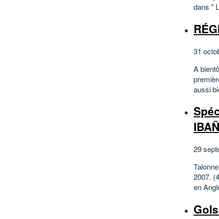
dans " 
RÉG
31 octo
A bientô
premièr
aussi bi
Spéc
IBA
29 sept
Talonne
2007. (
en Angl
Gols