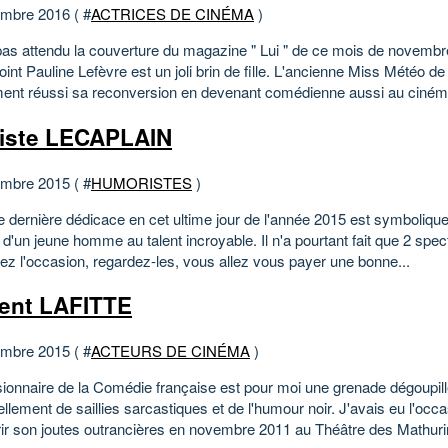
mbre 2016 ( #
ACTRICES DE CINÉMA
)
 pas attendu la couverture du magazine " Lui " de ce mois de novembr
oint Pauline Lefèvre est un joli brin de fille. L'ancienne Miss Météo d
ment réussi sa reconversion en devenant comédienne aussi au cinéma
iste LECAPLAIN
mbre 2015 ( #
HUMORISTES
)
 dernière dédicace en cet ultime jour de l'année 2015 est symbolique 
 d'un jeune homme au talent incroyable. Il n'a pourtant fait que 2 spe
ez l'occasion, regardez-les, vous allez vous payer une bonne...
ent LAFITTE
mbre 2015 ( #
ACTEURS DE CINÉMA
)
ionnaire de la Comédie française est pour moi une grenade dégoupil
llement de saillies sarcastiques et de l'humour noir. J'avais eu l'occ
ir son joutes outrancières en novembre 2011 au Théâtre des Mathur