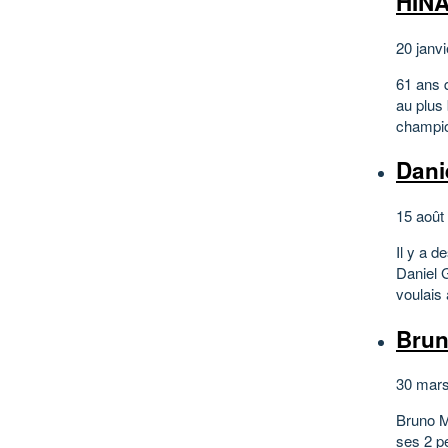
HIN
20 janvi
61 ans q
au plus 
champio
Dani
15 août
Il y a 
Daniel G
voulais 
Bru
30 mars
Bruno M
ses 2 p