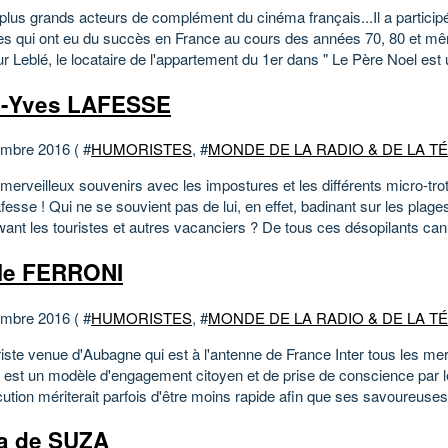
plus grands acteurs de complément du cinéma français...Il a participé
s qui ont eu du succès en France au cours des années 70, 80 et mê
 Leblé, le locataire de l'appartement du 1er dans " Le Père Noel est 
n-Yves LAFESSE
mbre 2016 ( #
HUMORISTES
, #
MONDE DE LA RADIO & DE LA T
erveilleux souvenirs avec les impostures et les différents micro-trot
esse ! Qui ne se souvient pas de lui, en effet, badinant sur les plage
want les touristes et autres vacanciers ? De tous ces désopilants canu
le FERRONI
mbre 2016 ( #
HUMORISTES
, #
MONDE DE LA RADIO & DE LA T
iste venue d'Aubagne qui est à l'antenne de France Inter tous les me
5 est un modèle d'engagement citoyen et de prise de conscience par le
ution mériterait parfois d'être moins rapide afin que ses savoureuses.
a de SUZA