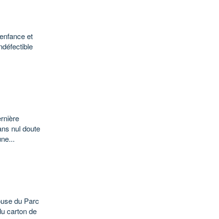
 enfance et
ndéfectible
ernière
ans nul doute
ne...
ouse du Parc
du carton de