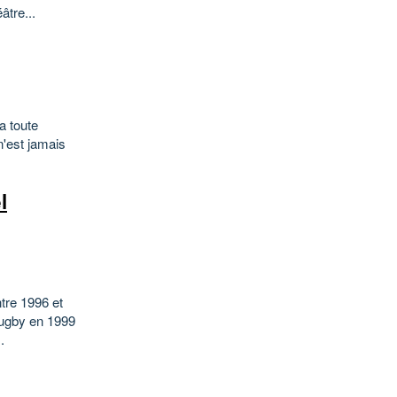
âtre...
la toute
'est jamais
l
tre 1996 et
rugby en 1999
.