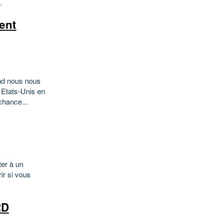
.
rent
and nous nous
 Etats-Unis en
chance...
ter à un
ir si vous
RD