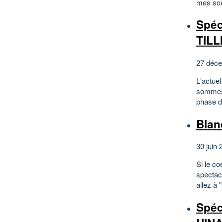
mes sou
Spéc
TILL
27 déce
L'actue
sommes 
phase d
Bla
30 juin 
Si le co
spectacl
allez à 
Spéc