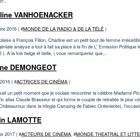
...
rline VANHOENACKER
bre 2016 ( #
MONDE DE LA RADIO & DE LA TÉLÉ
)
laise à François Fillon, Charline est un petit bout de femme irrésistib
géniale analyse a tout à fait sa place à la fin de L' Emission Politique le
 ). A la fois belge et belle, ( vous remarquerez que...
ène DEMONGEOT
 2016 ( #
ACTRICES DE CINÉMA
)
isait un petit moment que je voulais rencontrer la célèbre Madame P
c alias Claude Brasseur et qui forme le couple de retraités le plus cé
 Châteauroux dans la trilogie Camping de Fabien Onteniente), l'occasio
tin LAMOTTE
er 2017 ( #
ACTEURS DE CINÉMA
, #
MONDE THEATRAL ET LITT