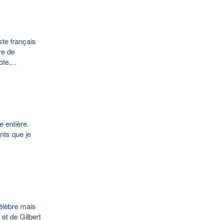
ste français
re de
te,...
 entière.
ants que je
élèbre mais
et de Gilbert