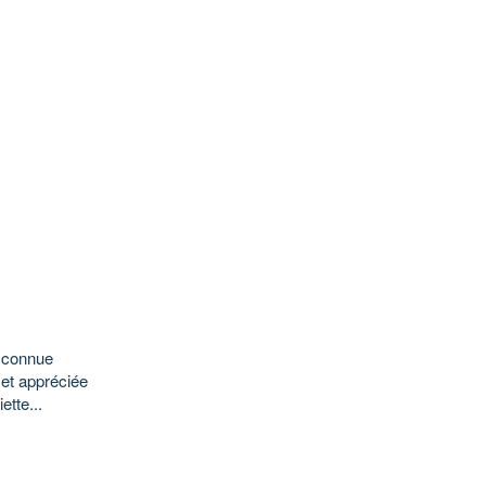
e connue
 et appréciée
tte...