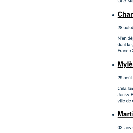
One-Man
Cha
28 octo
N'en dép
dont la 
France 2
Myl
29 août
Cela fa
Jacky Pi
ville de
Mar
02 janvi