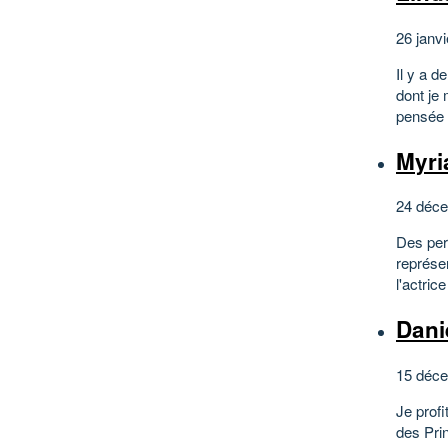
26 janvi
Il y a 
dont je
pensée à
Myr
24 déce
Des pers
représe
l'actric
Dani
15 déce
Je prof
des Prin