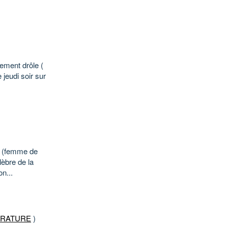
lement drôle (
 jeudi soir sur
ic (femme de
lèbre de la
n...
ERATURE
)