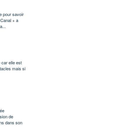
e pour savoir
e Canal + a
...
car elle est
ctacles mais si
lée
asion de
ins dans son