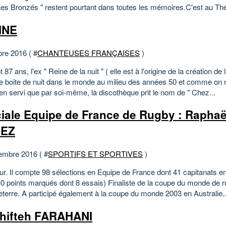
Les Bronzés " restent pourtant dans toutes les mémoires.C'est au Thé
INE
bre 2016 ( #
CHANTEUSES FRANÇAISES
)
t 87 ans, l'ex " Reine de la nuit " ( elle est à l'origine de la création de 
e boite de nuit dans le monde au milieu des années 50 et comme on n
en servi que par soi-même, la discothèque prit le nom de " Chez...
iale Equipe de France de Rugby : Raphaë
ÑEZ
embre 2016 ( #
SPORTIFS ET SPORTIVES
)
ur. Il compte 98 sélections en Equipe de France dont 41 capitanats en
40 points marqués dont 8 essais) Finaliste de la coupe du monde de 
eterre. A participé également à la coupe du monde 2003 en Australie..
hifteh FARAHANI