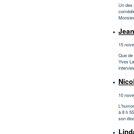
Un des 
comédie
Monsieur
Jea
15 nove
Que de m
Yves Laf
intervie
Nico
10 nove
L'humor
à 8 h 5
son éloc
Lind