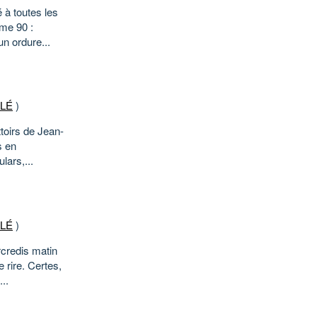
 à toutes les
me 90 :
un ordure...
ÉLÉ
)
toirs de Jean-
s en
lars,...
ÉLÉ
)
rcredis matin
 rire. Certes,
..