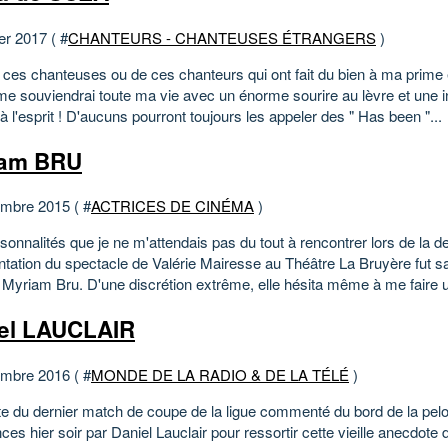
er 2017 ( #
CHANTEURS - CHANTEUSES ÉTRANGERS
)
de ces chanteuses ou de ces chanteurs qui ont fait du bien à ma prime
 me souviendrai toute ma vie avec un énorme sourire au lèvre et une i
 l'esprit ! D'aucuns pourront toujours les appeler des " Has been "...
iam BRU
mbre 2015 ( #
ACTRICES DE CINÉMA
)
onnalités que je ne m'attendais pas du tout à rencontrer lors de la d
ntation du spectacle de Valérie Mairesse au Théâtre La Bruyère fut s
e Myriam Bru. D'une discrétion extrême, elle hésita même à me faire u
el LAUCLAIR
mbre 2016 ( #
MONDE DE LA RADIO & DE LA TÉLÉ
)
ite du dernier match de coupe de la ligue commenté du bord de la pel
ces hier soir par Daniel Lauclair pour ressortir cette vieille anecdote 