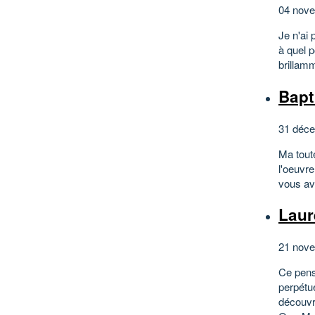
04 nove
Je n'ai
à quel p
brillam
Bapt
31 déce
Ma toute
l'oeuvre
vous av
Laur
21 nove
Ce pens
perpétue
découvr