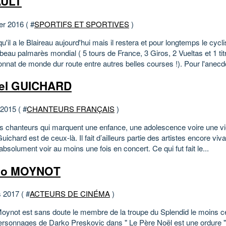
AULT
er 2016 ( #
SPORTIFS ET SPORTIVES
)
u'il a le Blaireau aujourd'hui mais il restera et pour longtemps le cycli
beau palmarès mondial ( 5 tours de France, 3 Giros, 2 Vueltas et 1 tit
nnat de monde dur route entre autres belles courses !). Pour l'anecdo
el GUICHARD
 2015 ( #
CHANTEURS FRANÇAIS
)
des chanteurs qui marquent une enfance, une adolescence voire une vie
uichard est de ceux-là. Il fait d’ailleurs partie des artistes encore viv
absolument voir au moins une fois en concert. Ce qui fut fait le...
no MOYNOT
 2017 ( #
ACTEURS DE CINÉMA
)
oynot est sans doute le membre de la troupe du Splendid le moins c
ersonnages de Darko Preskovic dans " Le Père Noël est une ordure " 