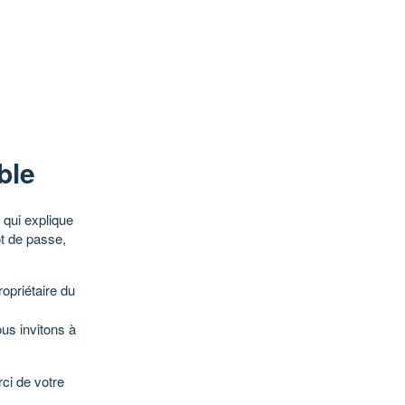
ble
qui explique
ot de passe,
opriétaire du
ous invitons à
ci de votre