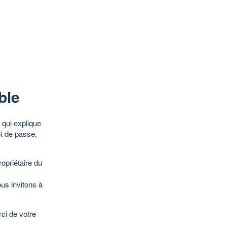
ble
qui explique
ot de passe,
opriétaire du
ous invitons à
ci de votre