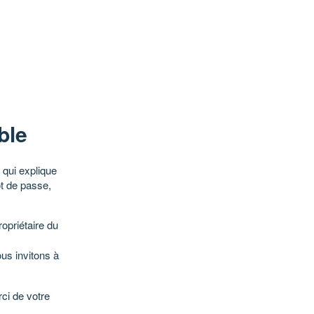
ble
qui explique
ot de passe,
opriétaire du
ous invitons à
ci de votre