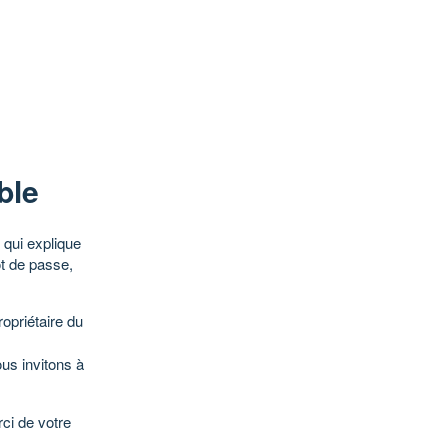
ble
qui explique
ot de passe,
opriétaire du
ous invitons à
ci de votre