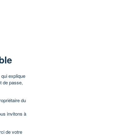
ble
qui explique
ot de passe,
opriétaire du
ous invitons à
ci de votre