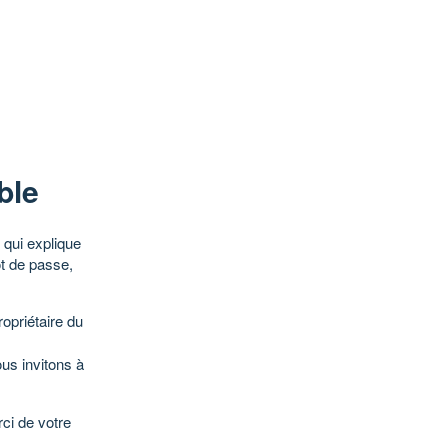
ble
qui explique
ot de passe,
opriétaire du
ous invitons à
ci de votre