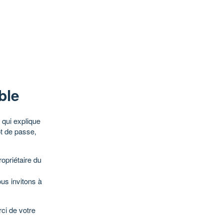
ble
qui explique
ot de passe,
opriétaire du
ous invitons à
ci de votre