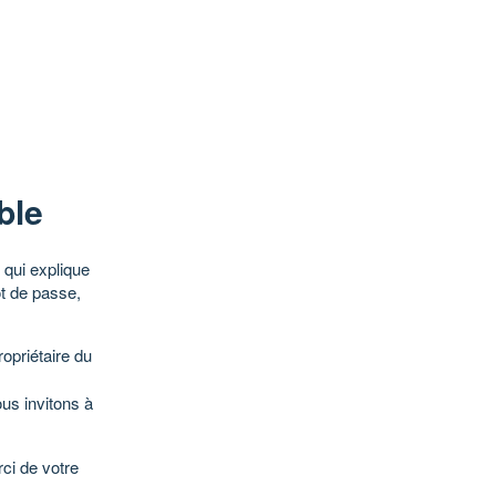
ble
qui explique
ot de passe,
opriétaire du
ous invitons à
ci de votre