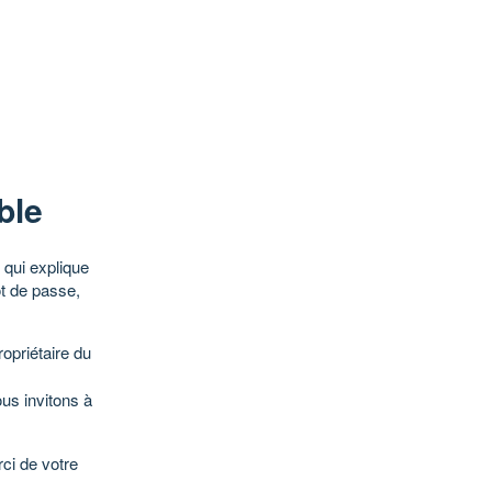
ble
qui explique
ot de passe,
opriétaire du
ous invitons à
ci de votre