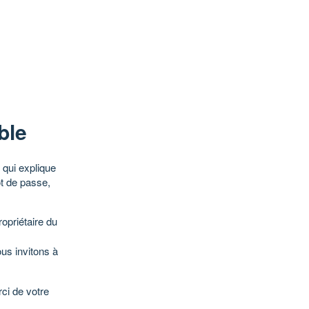
ble
qui explique
ot de passe,
opriétaire du
ous invitons à
ci de votre