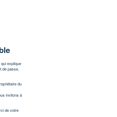
ble
qui explique
ot de passe,
opriétaire du
ous invitons à
ci de votre