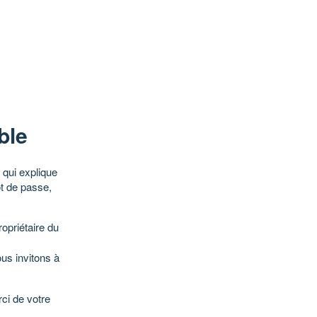
ble
qui explique
ot de passe,
opriétaire du
ous invitons à
ci de votre