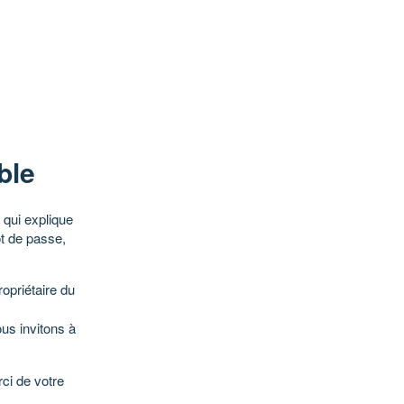
ble
qui explique
ot de passe,
opriétaire du
ous invitons à
ci de votre