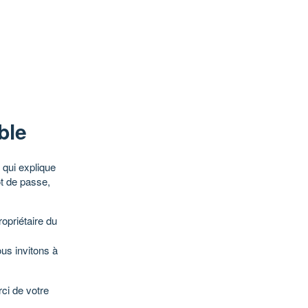
ble
qui explique
ot de passe,
opriétaire du
ous invitons à
ci de votre