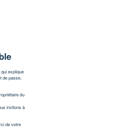
ble
qui explique
ot de passe,
opriétaire du
ous invitons à
ci de votre