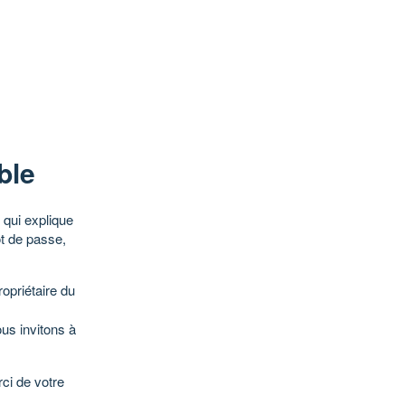
ble
qui explique
ot de passe,
opriétaire du
ous invitons à
ci de votre