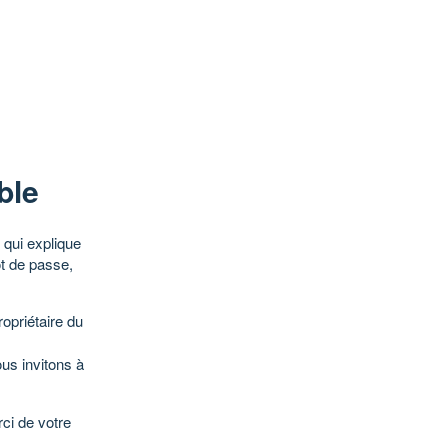
ble
qui explique
ot de passe,
opriétaire du
ous invitons à
ci de votre