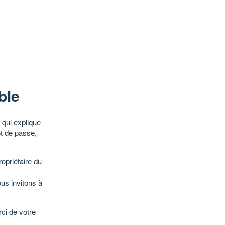
ble
qui explique
ot de passe,
opriétaire du
ous invitons à
ci de votre