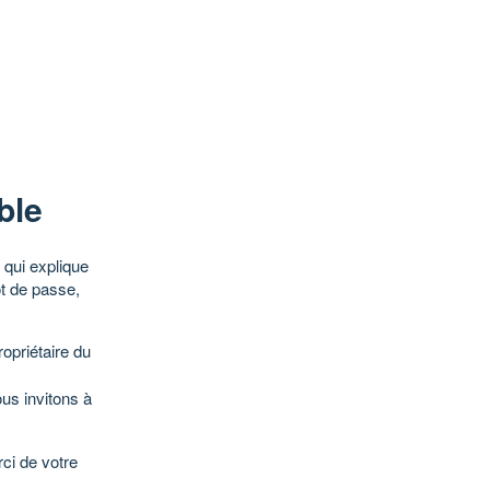
ble
qui explique
ot de passe,
opriétaire du
ous invitons à
ci de votre