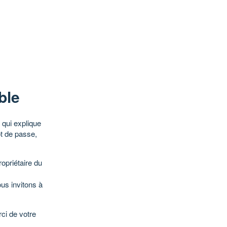
ble
qui explique
ot de passe,
opriétaire du
ous invitons à
ci de votre