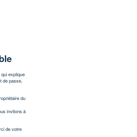
ble
qui explique
ot de passe,
opriétaire du
ous invitons à
ci de votre