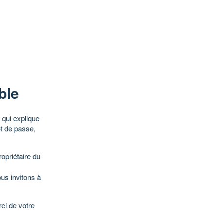
ble
qui explique
ot de passe,
opriétaire du
ous invitons à
ci de votre