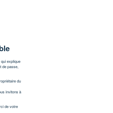
ble
qui explique
ot de passe,
opriétaire du
ous invitons à
ci de votre