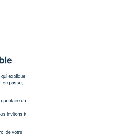
ble
qui explique
ot de passe,
opriétaire du
ous invitons à
ci de votre