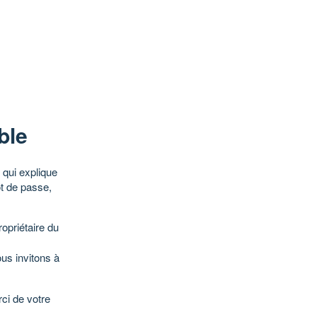
ble
qui explique
ot de passe,
opriétaire du
ous invitons à
ci de votre