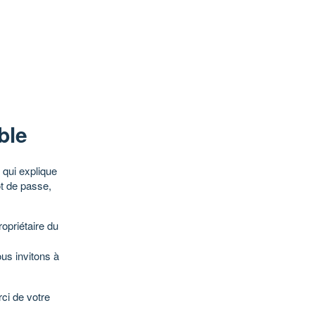
ble
qui explique
ot de passe,
opriétaire du
ous invitons à
ci de votre