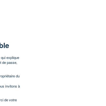
ble
qui explique
ot de passe,
opriétaire du
ous invitons à
ci de votre