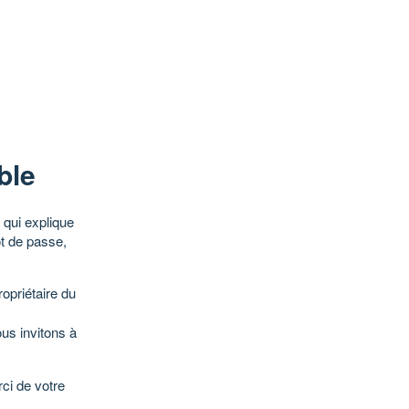
ble
qui explique
ot de passe,
opriétaire du
ous invitons à
ci de votre