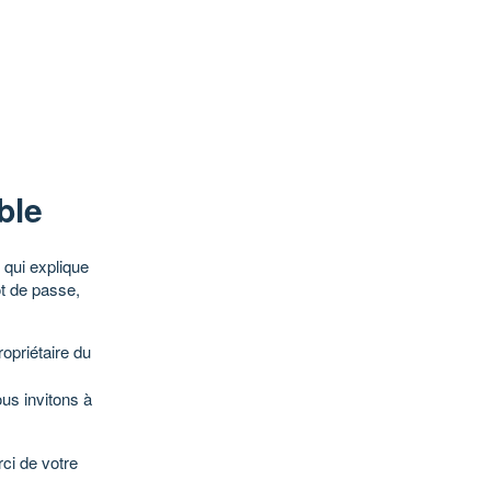
ble
qui explique
ot de passe,
opriétaire du
ous invitons à
ci de votre