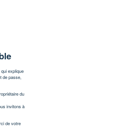
ble
qui explique
ot de passe,
opriétaire du
ous invitons à
ci de votre