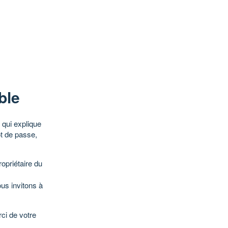
ble
qui explique
ot de passe,
opriétaire du
ous invitons à
ci de votre