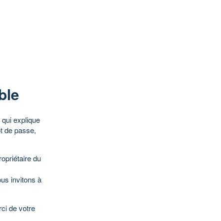
ble
qui explique
ot de passe,
opriétaire du
ous invitons à
ci de votre