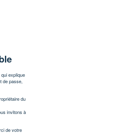
ble
qui explique
ot de passe,
opriétaire du
ous invitons à
ci de votre