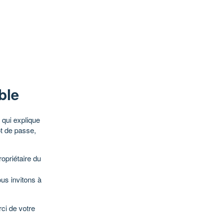
ble
qui explique
ot de passe,
opriétaire du
ous invitons à
ci de votre