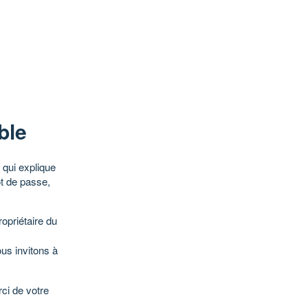
ble
qui explique
ot de passe,
opriétaire du
ous invitons à
ci de votre