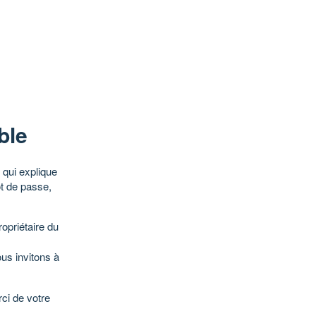
ble
qui explique
ot de passe,
opriétaire du
ous invitons à
ci de votre