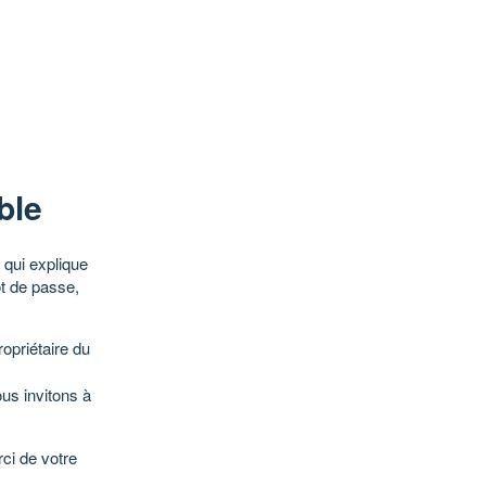
ble
qui explique
ot de passe,
opriétaire du
ous invitons à
ci de votre