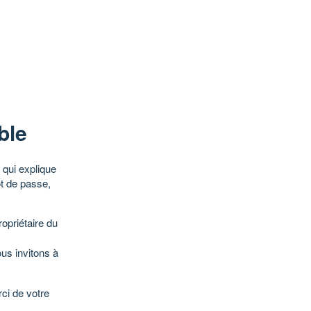
ble
qui explique
ot de passe,
opriétaire du
ous invitons à
ci de votre