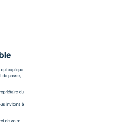
ble
qui explique
ot de passe,
opriétaire du
ous invitons à
ci de votre