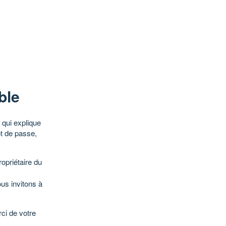
ble
qui explique
ot de passe,
opriétaire du
ous invitons à
ci de votre