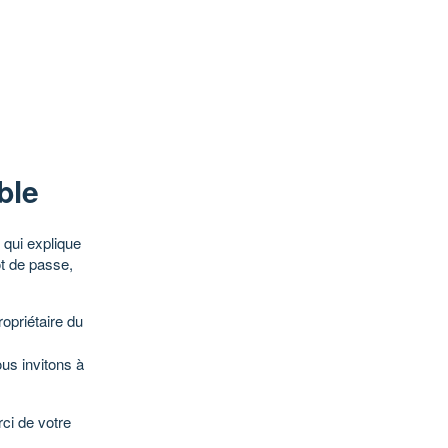
ble
qui explique
ot de passe,
opriétaire du
ous invitons à
ci de votre