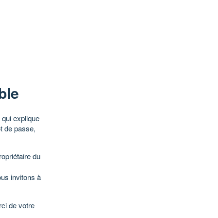
ble
qui explique
ot de passe,
opriétaire du
ous invitons à
ci de votre