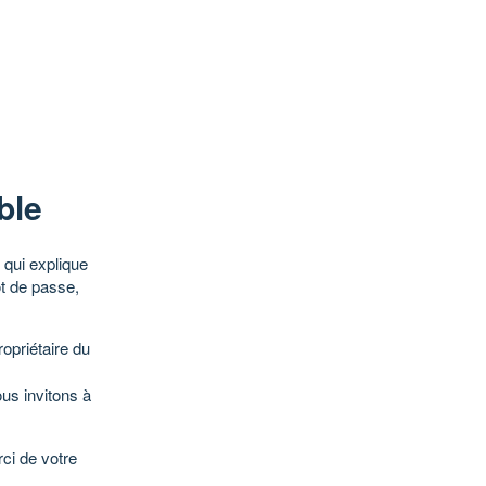
ble
qui explique
ot de passe,
opriétaire du
ous invitons à
ci de votre